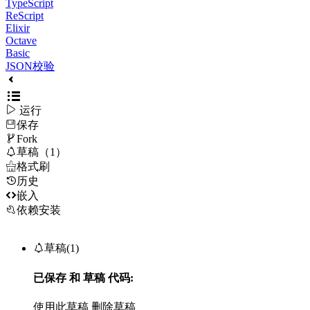
TypeScript
ReScript
Elixir
Octave
Basic
JSON校验

运行
保存

Fork

草稿（1）

格式刷
历史

嵌入
依赖安装

草稿(1)
已保存
和
草稿
代码:
使用此草稿
删除草稿