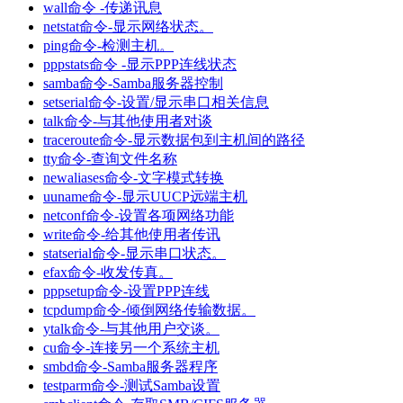
wall命令 -传递讯息
netstat命令-显示网络状态。
ping命令-检测主机。
pppstats命令 -显示PPP连线状态
samba命令-Samba服务器控制
setserial命令-设置/显示串口相关信息
talk命令-与其他使用者对谈
traceroute命令-显示数据包到主机间的路径
tty命令-查询文件名称
newaliases命令-文字模式转换
uuname命令-显示UUCP远端主机
netconf命令-设置各项网络功能
write命令-给其他使用者传讯
statserial命令-显示串口状态。
efax命令-收发传真。
pppsetup命令-设置PPP连线
tcpdump命令-倾倒网络传输数据。
ytalk命令-与其他用户交谈。
cu命令-连接另一个系统主机
smbd命令-Samba服务器程序
testparm命令-测试Samba设置