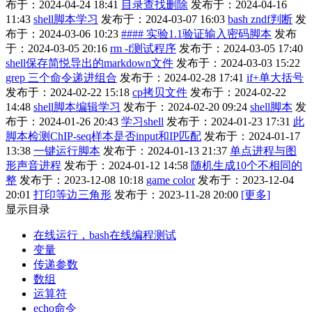
布于：2024-04-24 18:41
目录查找删除
发布于：2024-04-16
11:43
shell脚本学习
发布于：2024-03-07 16:03
bash zndf判断
发
布于：2024-03-06 10:23
#### 实验1.1验证输入密码脚本
发布
于：2024-03-05 20:16
rm -f测试程序
发布于：2024-03-05 17:40
shell保存简悦导出的markdown文件
发布于：2024-03-03 15:22
grep 三个命令递进组合
发布于：2024-02-28 17:41
if+单大括号
发布于：2024-02-22 15:18
cp拷贝文件
发布于：2024-02-22
14:48
shell脚本编辑学习
发布于：2024-02-20 09:24
shell脚本
发
布于：2024-01-26 20:43
学习shell
发布于：2024-01-23 17:31
此
脚本检测ChIP-seq样本是否input和IP匹配
发布于：2024-01-17
13:38
一键运行脚本
发布于：2024-01-13 21:37
单点进程与图
形声音进程
发布于：2024-01-12 14:58
随机生成10个不相同的
整
发布于：2023-12-08 10:18
game color
发布于：2023-12-04
20:01
打印等边三角形
发布于：2023-11-28 20:00
[更多]
显示目录
在线运行，bash在线编程测试
变量
传递参数
数组
运算符
echo命令