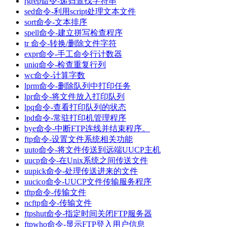
rgrep命令-递归查找字符串
sed命令-利用script处理文本文件
sort命令-文本排序
spell命令-建立拼写检查程序
tr 命令-转换/删除文件字符
expr命令-手工命令行计数器
uniq命令-检查重复行列
wc命令-计算字数
lprm命令-删除队列中打印任务
lpr命令-将文件放入打印队列
lpq命令-查看打印队列的状态
lpd命令-常驻打印机管理程序
bye命令-中断FTP连线并结束程序。
ftp命令-设置文件系统相关功能
uuto命令-将文件传送到远端UUCP主机
uucp命令-在Unix系统之间传送文件
uupick命令-处理传送进来的文件
uucico命令-UUCP文件传输服务程序
tftp命令-传输文件
ncftp命令-传输文件
ftpshut命令-指定时间关闭FTP服务器
ftpwho命令-显示FTP登入用户信息