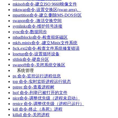
mkisofs命令-建立ISO 9660映像文件
mkswap命令-设置交换区(swap area)。
mpartition命令-建立/删除MS-DOS分区
swapon命令 -激活交换空间
symlinks命令-维护符号连接
sync命令-数据同步
mbadblocks命令-检查损坏磁区
mkfs.minix命令 -建立Minix文件系统
fsck.ext2命令-检查文件系统修复错误
losetup命令-设置循环设备
sfdisk命令-硬盘分区
swapoff命令-关闭系统交换区
系统管理
ps 命令-监控运行进程信息
top 命令-实时监听进程运行状态
pstree 命令-查看进程树
lsof 命令-列举已被打开的文件
nice命令-调整优先级（进程未启动）
renice 命令-调整优先级（进程已运行）
kill 命令-终止（杀死）进程
killall 命令-关闭进程