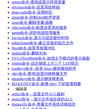
setenv命令-查询或显示环境变量
setconsole命令-设置系统终端
timeconfig命令-设置时区
ulimit命令-控制shell程序资源
unset命令-删除变量/函数
chkconfig命令-检查设置系统服务
apmd命令-进阶电源管理服务
hwclock命令-显示与设定硬件时钟
mkkickstart命令-建立安装的组态文件
fbset命令-设置景框缓冲区
unalias命令-删除别名
SVGATextMode命令-加强文字模式的显示画面
setleds命令-设定键盘上方三个 LED状态
loadkeys命令 -改变 linux 键盘驱动程序
rdev命令-查询/设置内核映像文件
dumpkeys命令-显示键盘映射表
MAKEDEV命令-新增 /dev/ 下的装置档案
编辑器
setfacl命令 – 设置文件ACL规则
getfacl命令 – 显示文件或目录的ACL
dumpe2fs 命令-查看文件系统详细信息