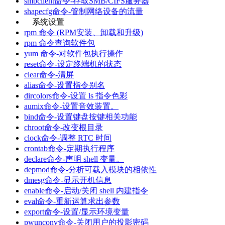
smbclient命令-存取SMB/CIFS服务器
shapecfg命令-管制网络设备的流量
系统设置
rpm 命令 (RPM安装、卸载和升级)
rpm 命令查询软件包
yum 命令-对软件包执行操作
reset命令-设定终端机的状态
clear命令-清屏
alias命令-设置指令别名
dircolors命令-设置 ls 指令色彩
aumix命令-设置音效装置。
bind命令-设置键盘按键相关功能
chroot命令-改变根目录
clock命令-调整 RTC 时间
crontab命令-定期执行程序
declare命令-声明 shell 变量。
depmod命令-分析可载入模块的相依性
dmesg命令-显示开机信息
enable命令-启动/关闭 shell 内建指令
eval命令-重新运算求出参数
export命令-设置/显示环境变量
pwunconv命令-关闭用户的投影密码