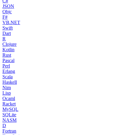
C#
JSON
Objc
F#
VB.NET
Swift
Dart
R
Clojure
Kotlin
Rust
Pascal
Perl
Erlang
Scala
Haskell
Nim
Lisp
Ocaml
Racket
MySQL
SQLite
NASM
D
Fortran