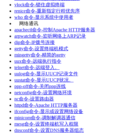
vlock命令-锁住虚拟终端
renice命令-重新指定行程优先序
who 命令-显示系统中使用者
网络通讯
apachectl命令-控制Apache HTTP服务器
arpwatch命令-监听网络上ARP记录
dip命令-IP拨号连接
getty命令-设置终端机模式
mingetty命令-精简的getty
uux命令-远端执行指令
telnet命令-远端登入。
uulog命令-显示UUCP记录文件
uustat命令-显示UUCP状况。
ppp-off命令-关闭ppp连线
netconfig命令-设置网络环境
nc命令-设置路由器
httpd命令-Apache HTTP服务器
ifconfig命令-显示或设置网络设备
minicom命令-调制解调器通信
mesg命令-设置终端机写入权限
dnsconf命令-设置DNS服务器组态