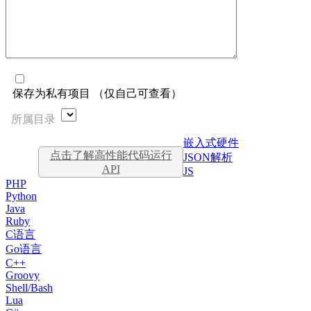
保存为私有项目 （仅自己可查看）
所属目录
嵌入式硬件
点击了解高性能代码运行
JSON解析
API
JS
PHP
Python
Java
Ruby
C语言
Go语言
C++
Groovy
Shell/Bash
Lua