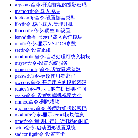
grpconv命令-开启群组的投影密码
insmod命令-载入模块
kbdconfig命令-设置键盘类型
lilo命令-核心载入,管理开机
liloconfig命令-调整lilo设置
lsmod命令-显示已载入系统模块
minfo命令-显示MS-DOS参数
set命令-设置shell
modprobe命令-自动处理可载入模块
ntsysv命令-设置系统服务
mouseconfig命令-设置鼠标参数
passwd命令-更改使用者密码
pwconv命令-开启用户的投影密码
rdate命令-显示其他主机日期/时间
resize命令-设置终端机视窗大小
rmmod命令-删除模块
grpunconv命令-关闭群组投影密码
modinfo命令-显示kernel模块信息
time命令-量测执行时所消耗的时间
setup命令-启动图形设置系统
sndconfig命令-设置声卡