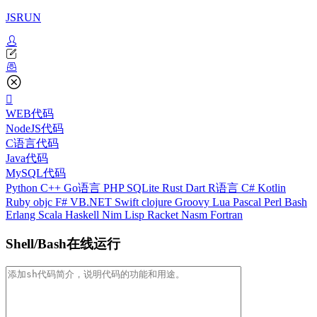
JSRUN
WEB代码
NodeJS代码
C语言代码
Java代码
MySQL代码
Python
C++
Go语言
PHP
SQLite
Rust
Dart
R语言
C#
Kotlin
Ruby
objc
F#
VB.NET
Swift
clojure
Groovy
Lua
Pascal
Perl
Bash
Erlang
Scala
Haskell
Nim
Lisp
Racket
Nasm
Fortran
Shell/Bash在线运行