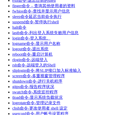
exit命令-退出目前的shell
finger命令 – 查询其他使用者的资料
fwhios命令-查找并显示用户信息
sleep命令延迟当前命令执行
suspend命令-暂停执行shell
halt命令
lastb命令-列出登入系统失败用户信息
login命令-登入系统。
logname命令-显示用户名称
logout命令-退出系统
reboot命令-重启计算机
rlogin命令-远端登入
rsh命令-远端登入的Shell
sliplogin命令-将SLIP接口加入标准输入
screen命令-多重视窗管理程序
shutdown命令-进行关机程序
gitps命令-报告程序状况
swatch命令-系统监控程序
tload命令-显示系统负载状况
logrotate命令-管理记录文件
chsh命令-更改使用者 shell 设定
userconf命令-用户帐号设置程序