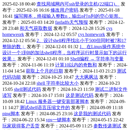
2025-02-18 00:40
查找局域网内可ssh登录的主机(22端口)。
发
布于：2025-02-16 16:16
修改用户密码
发布于：2025-01-18
16:41
编写脚本，终端输入整数n，输出n行n列的空心矩形。
发布于：2025-01-03 14:20
fasfadfs天气预报
发布于：2024-12-
28 23:48
和天气获取数据
发布于：2024-12-28 15:26
cys
homeweork
发布于：2024-12-12 05:57
cys homework
发布于：
2024-12-12 05:56
2、设计shell程序找出小于500但同时被7和17
整除的数；
发布于：2024-12-01 01:32
1、在Linux操作系统中
设计一个1到8的加法shell程序，当程序运行时显示如下的运行
效果：
发布于：2024-12-01 01:10
Shell编程 → 字符串与变量
发布于：2024-11-06 11:19
计算10以内的奇数和
发布于：2024-
11-04 14:54
获取上个月的日期
发布于：2024-11-03 21:23
测试
代码功能
发布于：2024-10-25 10:47
大大飒飒法
发布于：
2024-10-24 22:18
shell 字符串比较大小
发布于：2024-10-23
15:05
shell测试代码
发布于：2024-10-23 11:59
测试二进制文件
读写
发布于：2024-10-17 15:01
这是测试代码
发布于：2024-
10-09 18:42
Linux 服务器一键安装部署脚本
发布于：2024-09-
11 14:27
测试shell语言压缩文件的
发布于：2024-09-09 11:18
ping脚本
发布于：2024-08-25 23:16
这是我的测试代码
发布
于：2024-06-22 15:34
vps一键脚本
发布于：2024-05-15 22:42
玩家获得客户丢货
发布于：2024-05-09 11:25
参数传递测试
发