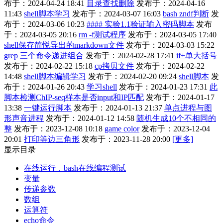
布于：2024-04-24 18:41
目录查找删除
发布于：2024-04-16
11:43
shell脚本学习
发布于：2024-03-07 16:03
bash zndf判断
发
布于：2024-03-06 10:23
#### 实验1.1验证输入密码脚本
发布
于：2024-03-05 20:16
rm -f测试程序
发布于：2024-03-05 17:40
shell保存简悦导出的markdown文件
发布于：2024-03-03 15:22
grep 三个命令递进组合
发布于：2024-02-28 17:41
if+单大括号
发布于：2024-02-22 15:18
cp拷贝文件
发布于：2024-02-22
14:48
shell脚本编辑学习
发布于：2024-02-20 09:24
shell脚本
发
布于：2024-01-26 20:43
学习shell
发布于：2024-01-23 17:31
此
脚本检测ChIP-seq样本是否input和IP匹配
发布于：2024-01-17
13:38
一键运行脚本
发布于：2024-01-13 21:37
单点进程与图
形声音进程
发布于：2024-01-12 14:58
随机生成10个不相同的
整
发布于：2023-12-08 10:18
game color
发布于：2023-12-04
20:01
打印等边三角形
发布于：2023-11-28 20:00
[更多]
显示目录
在线运行，bash在线编程测试
变量
传递参数
数组
运算符
echo命令