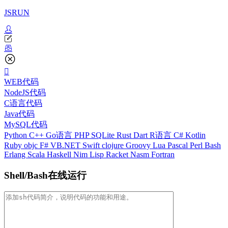
JSRUN
WEB代码
NodeJS代码
C语言代码
Java代码
MySQL代码
Python
C++
Go语言
PHP
SQLite
Rust
Dart
R语言
C#
Kotlin
Ruby
objc
F#
VB.NET
Swift
clojure
Groovy
Lua
Pascal
Perl
Bash
Erlang
Scala
Haskell
Nim
Lisp
Racket
Nasm
Fortran
Shell/Bash在线运行