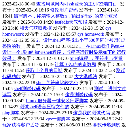
2025-02-18 00:40
查找局域网内可ssh登录的主机(22端口)。
发
布于：2025-02-16 16:16
修改用户密码
发布于：2025-01-18
16:41
编写脚本，终端输入整数n，输出n行n列的空心矩形。
发布于：2025-01-03 14:20
fasfadfs天气预报
发布于：2024-12-
28 23:48
和天气获取数据
发布于：2024-12-28 15:26
cys
homeweork
发布于：2024-12-12 05:57
cys homework
发布于：
2024-12-12 05:56
2、设计shell程序找出小于500但同时被7和17
整除的数；
发布于：2024-12-01 01:32
1、在Linux操作系统中
设计一个1到8的加法shell程序，当程序运行时显示如下的运行
效果：
发布于：2024-12-01 01:10
Shell编程 → 字符串与变量
发布于：2024-11-06 11:19
计算10以内的奇数和
发布于：2024-
11-04 14:54
获取上个月的日期
发布于：2024-11-03 21:23
测试
代码功能
发布于：2024-10-25 10:47
大大飒飒法
发布于：
2024-10-24 22:18
shell 字符串比较大小
发布于：2024-10-23
15:05
shell测试代码
发布于：2024-10-23 11:59
测试二进制文件
读写
发布于：2024-10-17 15:01
这是测试代码
发布于：2024-
10-09 18:42
Linux 服务器一键安装部署脚本
发布于：2024-09-
11 14:27
测试shell语言压缩文件的
发布于：2024-09-09 11:18
ping脚本
发布于：2024-08-25 23:16
这是我的测试代码
发布
于：2024-06-22 15:34
vps一键脚本
发布于：2024-05-15 22:42
玩家获得客户丢货
发布于：2024-05-09 11:25
参数传递测试
发