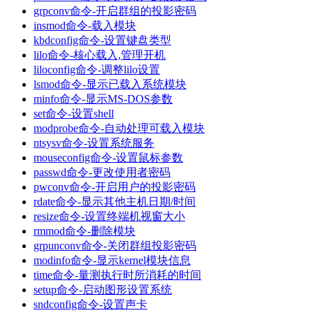
grpconv命令-开启群组的投影密码
insmod命令-载入模块
kbdconfig命令-设置键盘类型
lilo命令-核心载入,管理开机
liloconfig命令-调整lilo设置
lsmod命令-显示已载入系统模块
minfo命令-显示MS-DOS参数
set命令-设置shell
modprobe命令-自动处理可载入模块
ntsysv命令-设置系统服务
mouseconfig命令-设置鼠标参数
passwd命令-更改使用者密码
pwconv命令-开启用户的投影密码
rdate命令-显示其他主机日期/时间
resize命令-设置终端机视窗大小
rmmod命令-删除模块
grpunconv命令-关闭群组投影密码
modinfo命令-显示kernel模块信息
time命令-量测执行时所消耗的时间
setup命令-启动图形设置系统
sndconfig命令-设置声卡