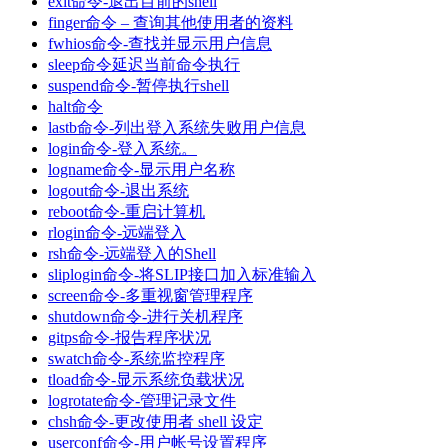
exit命令-退出目前的shell
finger命令 – 查询其他使用者的资料
fwhios命令-查找并显示用户信息
sleep命令延迟当前命令执行
suspend命令-暂停执行shell
halt命令
lastb命令-列出登入系统失败用户信息
login命令-登入系统。
logname命令-显示用户名称
logout命令-退出系统
reboot命令-重启计算机
rlogin命令-远端登入
rsh命令-远端登入的Shell
sliplogin命令-将SLIP接口加入标准输入
screen命令-多重视窗管理程序
shutdown命令-进行关机程序
gitps命令-报告程序状况
swatch命令-系统监控程序
tload命令-显示系统负载状况
logrotate命令-管理记录文件
chsh命令-更改使用者 shell 设定
userconf命令-用户帐号设置程序