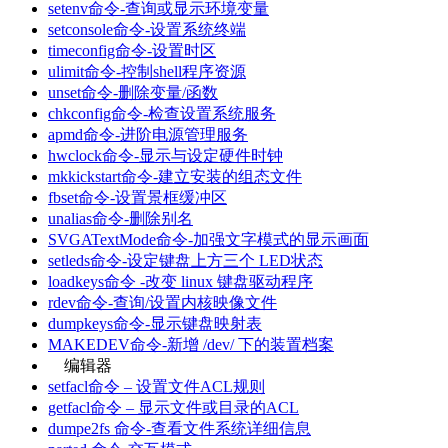
setenv命令-查询或显示环境变量
setconsole命令-设置系统终端
timeconfig命令-设置时区
ulimit命令-控制shell程序资源
unset命令-删除变量/函数
chkconfig命令-检查设置系统服务
apmd命令-进阶电源管理服务
hwclock命令-显示与设定硬件时钟
mkkickstart命令-建立安装的组态文件
fbset命令-设置景框缓冲区
unalias命令-删除别名
SVGATextMode命令-加强文字模式的显示画面
setleds命令-设定键盘上方三个 LED状态
loadkeys命令 -改变 linux 键盘驱动程序
rdev命令-查询/设置内核映像文件
dumpkeys命令-显示键盘映射表
MAKEDEV命令-新增 /dev/ 下的装置档案
编辑器
setfacl命令 – 设置文件ACL规则
getfacl命令 – 显示文件或目录的ACL
dumpe2fs 命令-查看文件系统详细信息