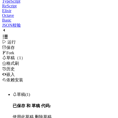
TypeScript
ReScript
Elixir
Octave
Basic
JSON校验

运行
保存

Fork

草稿（1）

格式刷
历史

嵌入
依赖安装

草稿(1)
已保存
和
草稿
代码:
使用此草稿
删除草稿