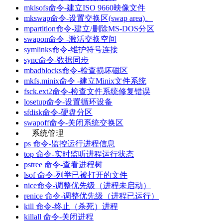
mkisofs命令-建立ISO 9660映像文件
mkswap命令-设置交换区(swap area)。
mpartition命令-建立/删除MS-DOS分区
swapon命令 -激活交换空间
symlinks命令-维护符号连接
sync命令-数据同步
mbadblocks命令-检查损坏磁区
mkfs.minix命令 -建立Minix文件系统
fsck.ext2命令-检查文件系统修复错误
losetup命令-设置循环设备
sfdisk命令-硬盘分区
swapoff命令-关闭系统交换区
系统管理
ps 命令-监控运行进程信息
top 命令-实时监听进程运行状态
pstree 命令-查看进程树
lsof 命令-列举已被打开的文件
nice命令-调整优先级（进程未启动）
renice 命令-调整优先级（进程已运行）
kill 命令-终止（杀死）进程
killall 命令-关闭进程