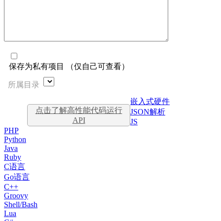
保存为私有项目 （仅自己可查看）
所属目录
嵌入式硬件
点击了解高性能代码运行
JSON解析
API
JS
PHP
Python
Java
Ruby
C语言
Go语言
C++
Groovy
Shell/Bash
Lua