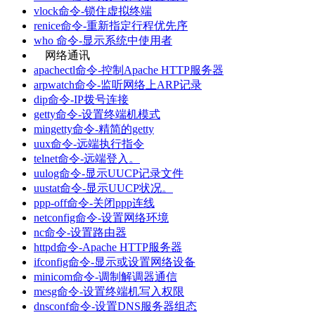
vlock命令-锁住虚拟终端
renice命令-重新指定行程优先序
who 命令-显示系统中使用者
网络通讯
apachectl命令-控制Apache HTTP服务器
arpwatch命令-监听网络上ARP记录
dip命令-IP拨号连接
getty命令-设置终端机模式
mingetty命令-精简的getty
uux命令-远端执行指令
telnet命令-远端登入。
uulog命令-显示UUCP记录文件
uustat命令-显示UUCP状况。
ppp-off命令-关闭ppp连线
netconfig命令-设置网络环境
nc命令-设置路由器
httpd命令-Apache HTTP服务器
ifconfig命令-显示或设置网络设备
minicom命令-调制解调器通信
mesg命令-设置终端机写入权限
dnsconf命令-设置DNS服务器组态