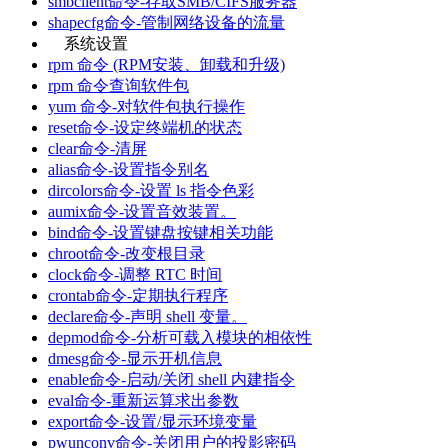
smbclient命令-存取SMB/CIFS服务器
shapecfg命令-管制网络设备的流量
系统设置
rpm 命令 (RPM安装、卸载和升级)
rpm 命令查询软件包
yum 命令-对软件包执行操作
reset命令-设定终端机的状态
clear命令-清屏
alias命令-设置指令别名
dircolors命令-设置 ls 指令色彩
aumix命令-设置音效装置。
bind命令-设置键盘按键相关功能
chroot命令-改变根目录
clock命令-调整 RTC 时间
crontab命令-定期执行程序
declare命令-声明 shell 变量。
depmod命令-分析可载入模块的相依性
dmesg命令-显示开机信息
enable命令-启动/关闭 shell 内建指令
eval命令-重新运算求出参数
export命令-设置/显示环境变量
pwunconv命令-关闭用户的投影密码