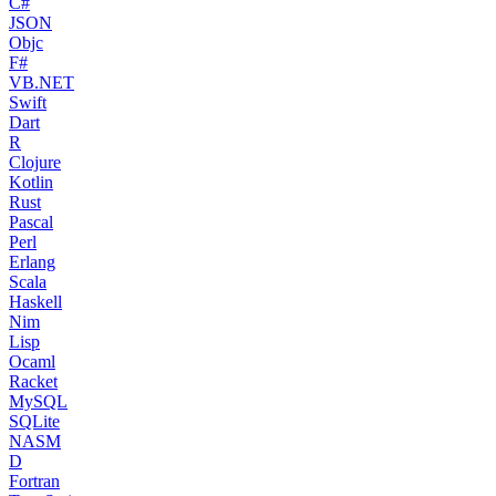
C#
JSON
Objc
F#
VB.NET
Swift
Dart
R
Clojure
Kotlin
Rust
Pascal
Perl
Erlang
Scala
Haskell
Nim
Lisp
Ocaml
Racket
MySQL
SQLite
NASM
D
Fortran