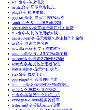
wall命令 -传递讯息
netstat命令-显示网络状态。
ping命令-检测主机。
pppstats命令 -显示PPP连线状态
samba命令-Samba服务器控制
setserial命令-设置/显示串口相关信息
talk命令-与其他使用者对谈
traceroute命令-显示数据包到主机间的路径
tty命令-查询文件名称
newaliases命令-文字模式转换
uuname命令-显示UUCP远端主机
netconf命令-设置各项网络功能
write命令-给其他使用者传讯
statserial命令-显示串口状态。
efax命令-收发传真。
pppsetup命令-设置PPP连线
tcpdump命令-倾倒网络传输数据。
ytalk命令-与其他用户交谈。
cu命令-连接另一个系统主机
smbd命令-Samba服务器程序
testparm命令-测试Samba设置