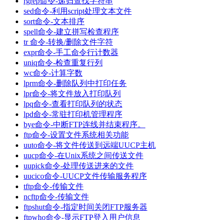
rgrep命令-递归查找字符串
sed命令-利用script处理文本文件
sort命令-文本排序
spell命令-建立拼写检查程序
tr 命令-转换/删除文件字符
expr命令-手工命令行计数器
uniq命令-检查重复行列
wc命令-计算字数
lprm命令-删除队列中打印任务
lpr命令-将文件放入打印队列
lpq命令-查看打印队列的状态
lpd命令-常驻打印机管理程序
bye命令-中断FTP连线并结束程序。
ftp命令-设置文件系统相关功能
uuto命令-将文件传送到远端UUCP主机
uucp命令-在Unix系统之间传送文件
uupick命令-处理传送进来的文件
uucico命令-UUCP文件传输服务程序
tftp命令-传输文件
ncftp命令-传输文件
ftpshut命令-指定时间关闭FTP服务器
ftpwho命令-显示FTP登入用户信息