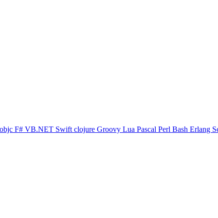
objc
F#
VB.NET
Swift
clojure
Groovy
Lua
Pascal
Perl
Bash
Erlang
S