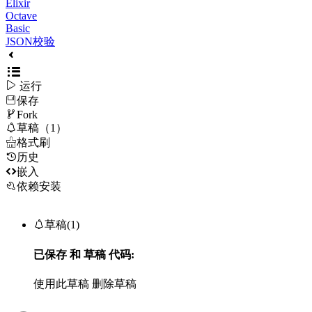
Elixir
Octave
Basic
JSON校验

运行
保存

Fork

草稿（1）

格式刷
历史

嵌入
依赖安装

草稿(1)
已保存
和
草稿
代码:
使用此草稿
删除草稿