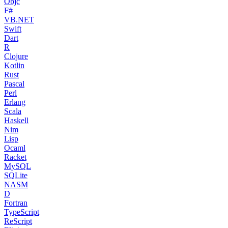
Objc
F#
VB.NET
Swift
Dart
R
Clojure
Kotlin
Rust
Pascal
Perl
Erlang
Scala
Haskell
Nim
Lisp
Ocaml
Racket
MySQL
SQLite
NASM
D
Fortran
TypeScript
ReScript