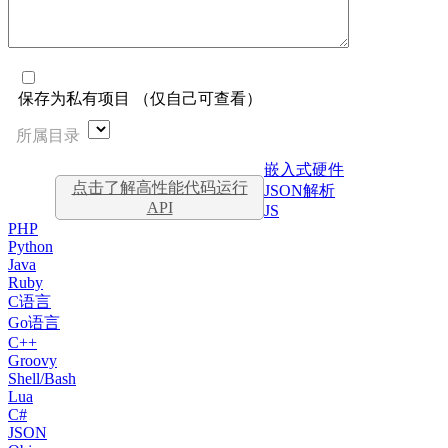
保存为私有项目 （仅自己可查看）
所属目录
嵌入式硬件
点击了解高性能代码运行
JSON解析
API
JS
PHP
Python
Java
Ruby
C语言
Go语言
C++
Groovy
Shell/Bash
Lua
C#
JSON