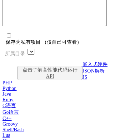
保存为私有项目 （仅自己可查看）
所属目录
嵌入式硬件
点击了解高性能代码运行
JSON解析
API
JS
PHP
Python
Java
Ruby
C语言
Go语言
C++
Groovy
Shell/Bash
Lua