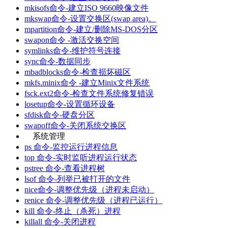
mkisofs命令-建立ISO 9660映像文件
mkswap命令-设置交换区(swap area)。
mpartition命令-建立/删除MS-DOS分区
swapon命令 -激活交换空间
symlinks命令-维护符号连接
sync命令-数据同步
mbadblocks命令-检查损坏磁区
mkfs.minix命令 -建立Minix文件系统
fsck.ext2命令-检查文件系统修复错误
losetup命令-设置循环设备
sfdisk命令-硬盘分区
swapoff命令-关闭系统交换区
系统管理
ps 命令-监控运行进程信息
top 命令-实时监听进程运行状态
pstree 命令-查看进程树
lsof 命令-列举已被打开的文件
nice命令-调整优先级（进程未启动）
renice 命令-调整优先级（进程已运行）
kill 命令-终止（杀死）进程
killall 命令-关闭进程