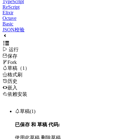
TypeScript
ReScript
Elixir
Octave
Basic
JSON校验

运行
保存

Fork

草稿（1）

格式刷
历史

嵌入
依赖安装

草稿(1)
已保存
和
草稿
代码:
使用此草稿
删除草稿