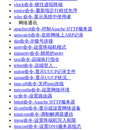
vlock命令-锁住虚拟终端
renice命令-重新指定行程优先序
who 命令-显示系统中使用者
网络通讯
apachectl命令-控制Apache HTTP服务器
arpwatch命令-监听网络上ARP记录
dip命令-IP拨号连接
getty命令-设置终端机模式
mingetty命令-精简的getty
uux命令-远端执行指令
telnet命令-远端登入。
uulog命令-显示UUCP记录文件
uustat命令-显示UUCP状况。
ppp-off命令-关闭ppp连线
netconfig命令-设置网络环境
nc命令-设置路由器
httpd命令-Apache HTTP服务器
ifconfig命令-显示或设置网络设备
minicom命令-调制解调器通信
mesg命令-设置终端机写入权限
dnsconf命令-设置DNS服务器组态