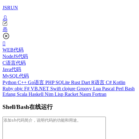
JSRUN
WEB代码
NodeJS代码
C语言代码
Java代码
MySQL代码
Python
C++
Go语言
PHP
SQLite
Rust
Dart
R语言
C#
Kotlin
Ruby
objc
F#
VB.NET
Swift
clojure
Groovy
Lua
Pascal
Perl
Bash
Erlang
Scala
Haskell
Nim
Lisp
Racket
Nasm
Fortran
Shell/Bash在线运行