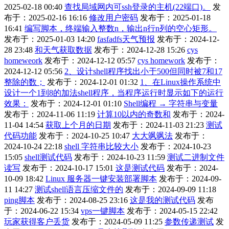
2025-02-18 00:40
查找局域网内可ssh登录的主机(22端口)。
发
布于：2025-02-16 16:16
修改用户密码
发布于：2025-01-18
16:41
编写脚本，终端输入整数n，输出n行n列的空心矩形。
发布于：2025-01-03 14:20
fasfadfs天气预报
发布于：2024-12-
28 23:48
和天气获取数据
发布于：2024-12-28 15:26
cys
homeweork
发布于：2024-12-12 05:57
cys homework
发布于：
2024-12-12 05:56
2、设计shell程序找出小于500但同时被7和17
整除的数；
发布于：2024-12-01 01:32
1、在Linux操作系统中
设计一个1到8的加法shell程序，当程序运行时显示如下的运行
效果：
发布于：2024-12-01 01:10
Shell编程 → 字符串与变量
发布于：2024-11-06 11:19
计算10以内的奇数和
发布于：2024-
11-04 14:54
获取上个月的日期
发布于：2024-11-03 21:23
测试
代码功能
发布于：2024-10-25 10:47
大大飒飒法
发布于：
2024-10-24 22:18
shell 字符串比较大小
发布于：2024-10-23
15:05
shell测试代码
发布于：2024-10-23 11:59
测试二进制文件
读写
发布于：2024-10-17 15:01
这是测试代码
发布于：2024-
10-09 18:42
Linux 服务器一键安装部署脚本
发布于：2024-09-
11 14:27
测试shell语言压缩文件的
发布于：2024-09-09 11:18
ping脚本
发布于：2024-08-25 23:16
这是我的测试代码
发布
于：2024-06-22 15:34
vps一键脚本
发布于：2024-05-15 22:42
玩家获得客户丢货
发布于：2024-05-09 11:25
参数传递测试
发