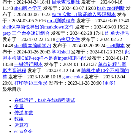
布于：2024-04-24 18:41
目录查找删除
发布于：2024-04-16
11:43
shell脚本学习
发布于：2024-03-07 16:03
bash zndf判断
发
布于：2024-03-06 10:23
#### 实验1.1验证输入密码脚本
发布
于：2024-03-05 20:16
rm -f测试程序
发布于：2024-03-05 17:40
shell保存简悦导出的markdown文件
发布于：2024-03-03 15:22
grep 三个命令递进组合
发布于：2024-02-28 17:41
if+单大括号
发布于：2024-02-22 15:18
cp拷贝文件
发布于：2024-02-22
14:48
shell脚本编辑学习
发布于：2024-02-20 09:24
shell脚本
发
布于：2024-01-26 20:43
学习shell
发布于：2024-01-23 17:31
此
脚本检测ChIP-seq样本是否input和IP匹配
发布于：2024-01-17
13:38
一键运行脚本
发布于：2024-01-13 21:37
单点进程与图
形声音进程
发布于：2024-01-12 14:58
随机生成10个不相同的
整
发布于：2023-12-08 10:18
game color
发布于：2023-12-04
20:01
打印等边三角形
发布于：2023-11-28 20:00
[更多]
显示目录
在线运行，bash在线编程测试
变量
传递参数
数组
运算符
echo命令