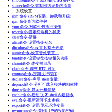
smbclient命令-存取SMB/CIFS服务器
shapecfg命令-管制网络设备的流量
系统设置
rpm 命令 (RPM安装、卸载和升级)
rpm 命令查询软件包
yum 命令-对软件包执行操作
reset命令-设定终端机的状态
clear命令-清屏
alias命令-设置指令别名
dircolors命令-设置 ls 指令色彩
aumix命令-设置音效装置。
bind命令-设置键盘按键相关功能
chroot命令-改变根目录
clock命令-调整 RTC 时间
crontab命令-定期执行程序
declare命令-声明 shell 变量。
depmod命令-分析可载入模块的相依性
dmesg命令-显示开机信息
enable命令-启动/关闭 shell 内建指令
eval命令-重新运算求出参数
export命令-设置/显示环境变量
pwunconv命令-关闭用户的投影密码