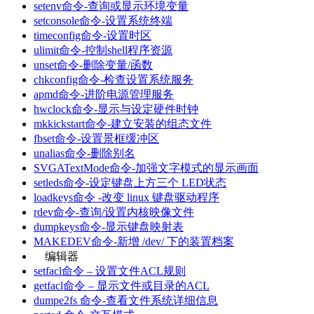
setenv命令-查询或显示环境变量
setconsole命令-设置系统终端
timeconfig命令-设置时区
ulimit命令-控制shell程序资源
unset命令-删除变量/函数
chkconfig命令-检查设置系统服务
apmd命令-进阶电源管理服务
hwclock命令-显示与设定硬件时钟
mkkickstart命令-建立安装的组态文件
fbset命令-设置景框缓冲区
unalias命令-删除别名
SVGATextMode命令-加强文字模式的显示画面
setleds命令-设定键盘上方三个 LED状态
loadkeys命令 -改变 linux 键盘驱动程序
rdev命令-查询/设置内核映像文件
dumpkeys命令-显示键盘映射表
MAKEDEV命令-新增 /dev/ 下的装置档案
编辑器
setfacl命令 – 设置文件ACL规则
getfacl命令 – 显示文件或目录的ACL
dumpe2fs 命令-查看文件系统详细信息