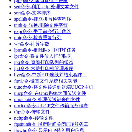
rgrep命令-递归查找字符串
sed命令-利用script处理文本文件
sort命令-文本排序
spell命令-建立拼写检查程序
tr 命令-转换/删除文件字符
expr命令-手工命令行计数器
uniq命令-检查重复行列
wc命令-计算字数
lprm命令-删除队列中打印任务
lpr命令-将文件放入打印队列
lpq命令-查看打印队列的状态
lpd命令-常驻打印机管理程序
bye命令-中断FTP连线并结束程序。
ftp命令-设置文件系统相关功能
uuto命令-将文件传送到远端UUCP主机
uucp命令-在Unix系统之间传送文件
uupick命令-处理传送进来的文件
uucico命令-UUCP文件传输服务程序
tftp命令-传输文件
ncftp命令-传输文件
ftpshut命令-指定时间关闭FTP服务器
ftpwho命令-显示FTP登入用户信息