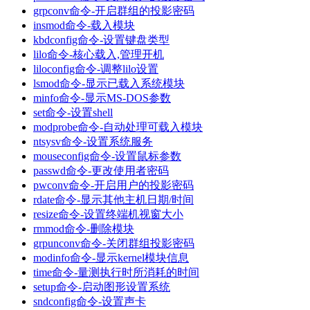
grpconv命令-开启群组的投影密码
insmod命令-载入模块
kbdconfig命令-设置键盘类型
lilo命令-核心载入,管理开机
liloconfig命令-调整lilo设置
lsmod命令-显示已载入系统模块
minfo命令-显示MS-DOS参数
set命令-设置shell
modprobe命令-自动处理可载入模块
ntsysv命令-设置系统服务
mouseconfig命令-设置鼠标参数
passwd命令-更改使用者密码
pwconv命令-开启用户的投影密码
rdate命令-显示其他主机日期/时间
resize命令-设置终端机视窗大小
rmmod命令-删除模块
grpunconv命令-关闭群组投影密码
modinfo命令-显示kernel模块信息
time命令-量测执行时所消耗的时间
setup命令-启动图形设置系统
sndconfig命令-设置声卡