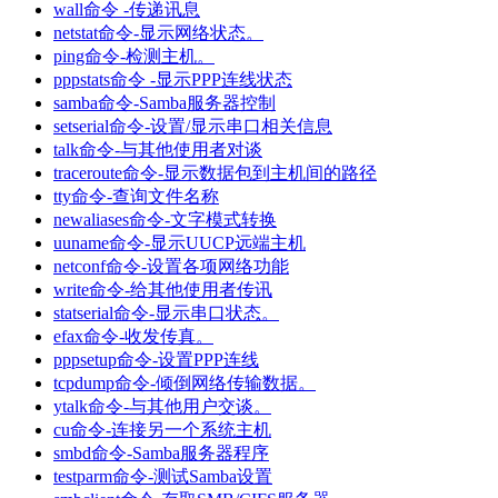
wall命令 -传递讯息
netstat命令-显示网络状态。
ping命令-检测主机。
pppstats命令 -显示PPP连线状态
samba命令-Samba服务器控制
setserial命令-设置/显示串口相关信息
talk命令-与其他使用者对谈
traceroute命令-显示数据包到主机间的路径
tty命令-查询文件名称
newaliases命令-文字模式转换
uuname命令-显示UUCP远端主机
netconf命令-设置各项网络功能
write命令-给其他使用者传讯
statserial命令-显示串口状态。
efax命令-收发传真。
pppsetup命令-设置PPP连线
tcpdump命令-倾倒网络传输数据。
ytalk命令-与其他用户交谈。
cu命令-连接另一个系统主机
smbd命令-Samba服务器程序
testparm命令-测试Samba设置