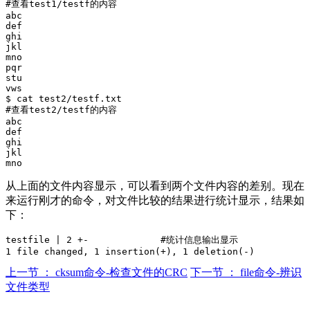
#查看test1/testf的内容  

abc  

def  

ghi  

jkl  

mno  

pqr  

stu  

vws  

$ cat test2/testf.txt        

#查看test2/testf的内容  

abc  

def  

ghi  

jkl  

从上面的文件内容显示，可以看到两个文件内容的差别。现在
来运行刚才的命令，对文件比较的结果进行统计显示，结果如
下：
testfile | 2 +-             #统计信息输出显示  

上一节 ： cksum命令-检查文件的CRC
下一节 ： file命令-辨识
文件类型