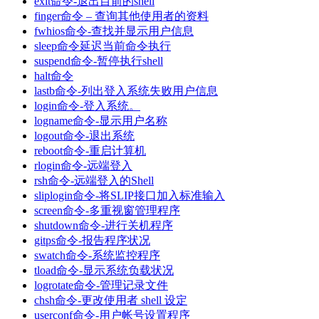
exit命令-退出目前的shell
finger命令 – 查询其他使用者的资料
fwhios命令-查找并显示用户信息
sleep命令延迟当前命令执行
suspend命令-暂停执行shell
halt命令
lastb命令-列出登入系统失败用户信息
login命令-登入系统。
logname命令-显示用户名称
logout命令-退出系统
reboot命令-重启计算机
rlogin命令-远端登入
rsh命令-远端登入的Shell
sliplogin命令-将SLIP接口加入标准输入
screen命令-多重视窗管理程序
shutdown命令-进行关机程序
gitps命令-报告程序状况
swatch命令-系统监控程序
tload命令-显示系统负载状况
logrotate命令-管理记录文件
chsh命令-更改使用者 shell 设定
userconf命令-用户帐号设置程序