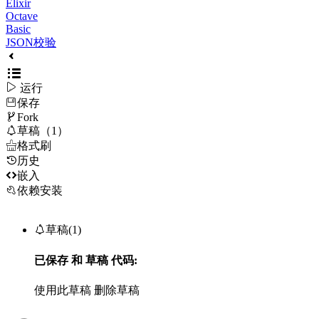
Elixir
Octave
Basic
JSON校验

运行
保存

Fork

草稿（1）

格式刷
历史

嵌入
依赖安装

草稿(1)
已保存
和
草稿
代码:
使用此草稿
删除草稿