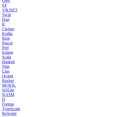
Objc
F#
VB.NET
Swift
Dart
R
Clojure
Kotlin
Rust
Pascal
Perl
Erlang
Scala
Haskell
Nim
Lisp
Ocaml
Racket
MySQL
SQLite
NASM
D
Fortran
TypeScript
ReScript