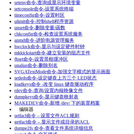
setenv命令-查询或显示环境变量
setconsole命令-设置系统终端
timeconfig命令-设置时区
ulimit命令-控制shell程序资源
unset命令-删除变量/函数
chkconfig命令-检查设置系统服务
apmd命令-进阶电源管理服务
hwclock命令-显示与设定硬件时钟
mkkickstart命令-建立安装的组态文件
fbset命令-设置景框缓冲区
unalias命令-删除别名
SVGATextMode命令-加强文字模式的显示画面
setleds命令-设定键盘上方三个 LED状态
loadkeys命令 -改变 linux 键盘驱动程序
rdev命令-查询/设置内核映像文件
dumpkeys命令-显示键盘映射表
MAKEDEV命令-新增 /dev/ 下的装置档案
编辑器
setfacl命令 – 设置文件ACL规则
getfacl命令 – 显示文件或目录的ACL
dumpe2fs 命令-查看文件系统详细信息