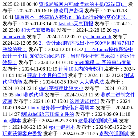
2025-02-18 00:40
查找局域网内可ssh登录的主机(22端口)。
发
布于：2025-02-16 16:16
修改用户密码
发布于：2025-01-18
16:41
编写脚本，终端输入整数n，输出n行n列的空心矩形。
发布于：2025-01-03 14:20
fasfadfs天气预报
发布于：2024-12-
28 23:48
和天气获取数据
发布于：2024-12-28 15:26
cys
homeweork
发布于：2024-12-12 05:57
cys homework
发布于：
2024-12-12 05:56
2、设计shell程序找出小于500但同时被7和17
整除的数；
发布于：2024-12-01 01:32
1、在Linux操作系统中
设计一个1到8的加法shell程序，当程序运行时显示如下的运行
效果：
发布于：2024-12-01 01:10
Shell编程 → 字符串与变量
发布于：2024-11-06 11:19
计算10以内的奇数和
发布于：2024-
11-04 14:54
获取上个月的日期
发布于：2024-11-03 21:23
测试
代码功能
发布于：2024-10-25 10:47
大大飒飒法
发布于：
2024-10-24 22:18
shell 字符串比较大小
发布于：2024-10-23
15:05
shell测试代码
发布于：2024-10-23 11:59
测试二进制文件
读写
发布于：2024-10-17 15:01
这是测试代码
发布于：2024-
10-09 18:42
Linux 服务器一键安装部署脚本
发布于：2024-09-
11 14:27
测试shell语言压缩文件的
发布于：2024-09-09 11:18
ping脚本
发布于：2024-08-25 23:16
这是我的测试代码
发布
于：2024-06-22 15:34
vps一键脚本
发布于：2024-05-15 22:42
玩家获得客户丢货
发布于：2024-05-09 11:25
参数传递测试
发