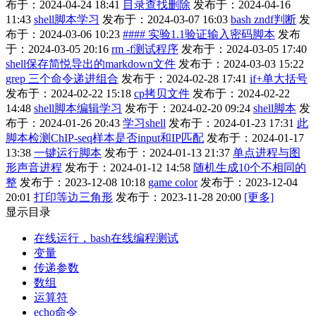
布于：2024-04-24 18:41
目录查找删除
发布于：2024-04-16
11:43
shell脚本学习
发布于：2024-03-07 16:03
bash zndf判断
发
布于：2024-03-06 10:23
#### 实验1.1验证输入密码脚本
发布
于：2024-03-05 20:16
rm -f测试程序
发布于：2024-03-05 17:40
shell保存简悦导出的markdown文件
发布于：2024-03-03 15:22
grep 三个命令递进组合
发布于：2024-02-28 17:41
if+单大括号
发布于：2024-02-22 15:18
cp拷贝文件
发布于：2024-02-22
14:48
shell脚本编辑学习
发布于：2024-02-20 09:24
shell脚本
发
布于：2024-01-26 20:43
学习shell
发布于：2024-01-23 17:31
此
脚本检测ChIP-seq样本是否input和IP匹配
发布于：2024-01-17
13:38
一键运行脚本
发布于：2024-01-13 21:37
单点进程与图
形声音进程
发布于：2024-01-12 14:58
随机生成10个不相同的
整
发布于：2023-12-08 10:18
game color
发布于：2023-12-04
20:01
打印等边三角形
发布于：2023-11-28 20:00
[更多]
显示目录
在线运行，bash在线编程测试
变量
传递参数
数组
运算符
echo命令