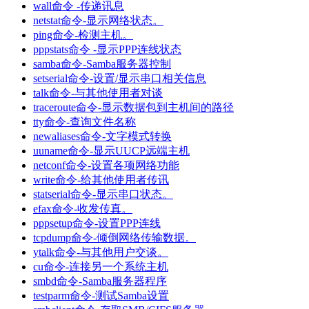
wall命令 -传递讯息
netstat命令-显示网络状态。
ping命令-检测主机。
pppstats命令 -显示PPP连线状态
samba命令-Samba服务器控制
setserial命令-设置/显示串口相关信息
talk命令-与其他使用者对谈
traceroute命令-显示数据包到主机间的路径
tty命令-查询文件名称
newaliases命令-文字模式转换
uuname命令-显示UUCP远端主机
netconf命令-设置各项网络功能
write命令-给其他使用者传讯
statserial命令-显示串口状态。
efax命令-收发传真。
pppsetup命令-设置PPP连线
tcpdump命令-倾倒网络传输数据。
ytalk命令-与其他用户交谈。
cu命令-连接另一个系统主机
smbd命令-Samba服务器程序
testparm命令-测试Samba设置