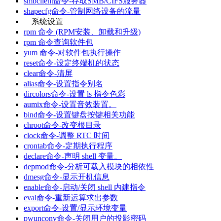
smbclient命令-存取SMB/CIFS服务器
shapecfg命令-管制网络设备的流量
系统设置
rpm 命令 (RPM安装、卸载和升级)
rpm 命令查询软件包
yum 命令-对软件包执行操作
reset命令-设定终端机的状态
clear命令-清屏
alias命令-设置指令别名
dircolors命令-设置 ls 指令色彩
aumix命令-设置音效装置。
bind命令-设置键盘按键相关功能
chroot命令-改变根目录
clock命令-调整 RTC 时间
crontab命令-定期执行程序
declare命令-声明 shell 变量。
depmod命令-分析可载入模块的相依性
dmesg命令-显示开机信息
enable命令-启动/关闭 shell 内建指令
eval命令-重新运算求出参数
export命令-设置/显示环境变量
pwunconv命令-关闭用户的投影密码