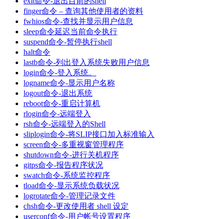
exit命令-退出目前的shell
finger命令 – 查询其他使用者的资料
fwhios命令-查找并显示用户信息
sleep命令延迟当前命令执行
suspend命令-暂停执行shell
halt命令
lastb命令-列出登入系统失败用户信息
login命令-登入系统。
logname命令-显示用户名称
logout命令-退出系统
reboot命令-重启计算机
rlogin命令-远端登入
rsh命令-远端登入的Shell
sliplogin命令-将SLIP接口加入标准输入
screen命令-多重视窗管理程序
shutdown命令-进行关机程序
gitps命令-报告程序状况
swatch命令-系统监控程序
tload命令-显示系统负载状况
logrotate命令-管理记录文件
chsh命令-更改使用者 shell 设定
userconf命令-用户帐号设置程序