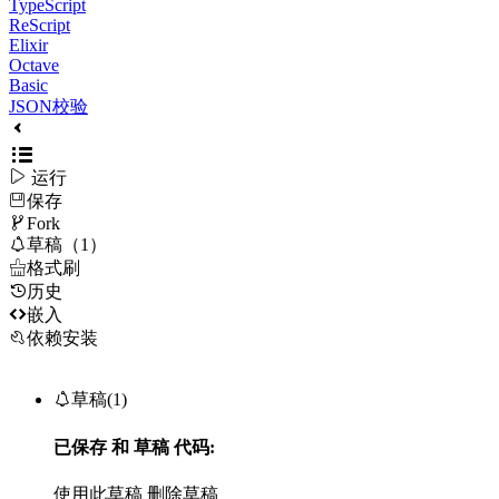
TypeScript
ReScript
Elixir
Octave
Basic
JSON校验

运行
保存

Fork

草稿（1）

格式刷
历史

嵌入
依赖安装

草稿(1)
已保存
和
草稿
代码:
使用此草稿
删除草稿