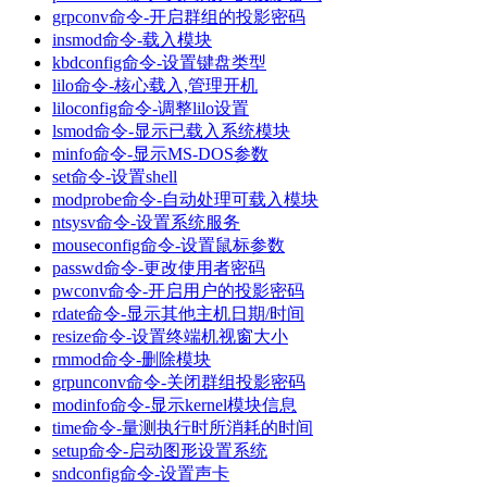
grpconv命令-开启群组的投影密码
insmod命令-载入模块
kbdconfig命令-设置键盘类型
lilo命令-核心载入,管理开机
liloconfig命令-调整lilo设置
lsmod命令-显示已载入系统模块
minfo命令-显示MS-DOS参数
set命令-设置shell
modprobe命令-自动处理可载入模块
ntsysv命令-设置系统服务
mouseconfig命令-设置鼠标参数
passwd命令-更改使用者密码
pwconv命令-开启用户的投影密码
rdate命令-显示其他主机日期/时间
resize命令-设置终端机视窗大小
rmmod命令-删除模块
grpunconv命令-关闭群组投影密码
modinfo命令-显示kernel模块信息
time命令-量测执行时所消耗的时间
setup命令-启动图形设置系统
sndconfig命令-设置声卡