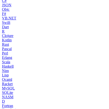
C#
JSON
Objc
F#
VB.NET
Swift
Dart
R
Clojure
Kotlin
Rust
Pascal
Perl
Erlang
Scala
Haskell
Nim
Lisp
Ocaml
Racket
MySQL
SQLite
NASM
D
Fortran