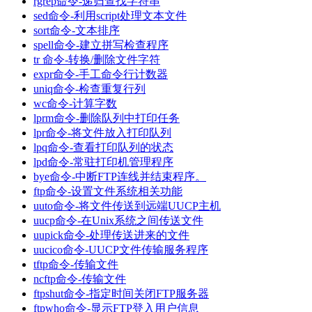
rgrep命令-递归查找字符串
sed命令-利用script处理文本文件
sort命令-文本排序
spell命令-建立拼写检查程序
tr 命令-转换/删除文件字符
expr命令-手工命令行计数器
uniq命令-检查重复行列
wc命令-计算字数
lprm命令-删除队列中打印任务
lpr命令-将文件放入打印队列
lpq命令-查看打印队列的状态
lpd命令-常驻打印机管理程序
bye命令-中断FTP连线并结束程序。
ftp命令-设置文件系统相关功能
uuto命令-将文件传送到远端UUCP主机
uucp命令-在Unix系统之间传送文件
uupick命令-处理传送进来的文件
uucico命令-UUCP文件传输服务程序
tftp命令-传输文件
ncftp命令-传输文件
ftpshut命令-指定时间关闭FTP服务器
ftpwho命令-显示FTP登入用户信息