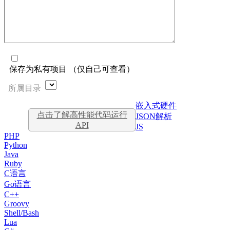
保存为私有项目 （仅自己可查看）
所属目录
嵌入式硬件
点击了解高性能代码运行
JSON解析
API
JS
PHP
Python
Java
Ruby
C语言
Go语言
C++
Groovy
Shell/Bash
Lua