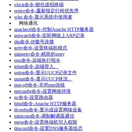
vlock命令-锁住虚拟终端
renice命令-重新指定行程优先序
who 命令-显示系统中使用者
网络通讯
apachectl命令-控制Apache HTTP服务器
arpwatch命令-监听网络上ARP记录
dip命令-IP拨号连接
getty命令-设置终端机模式
mingetty命令-精简的getty
uux命令-远端执行指令
telnet命令-远端登入。
uulog命令-显示UUCP记录文件
uustat命令-显示UUCP状况。
ppp-off命令-关闭ppp连线
netconfig命令-设置网络环境
nc命令-设置路由器
httpd命令-Apache HTTP服务器
ifconfig命令-显示或设置网络设备
minicom命令-调制解调器通信
mesg命令-设置终端机写入权限
dnsconf命令-设置DNS服务器组态