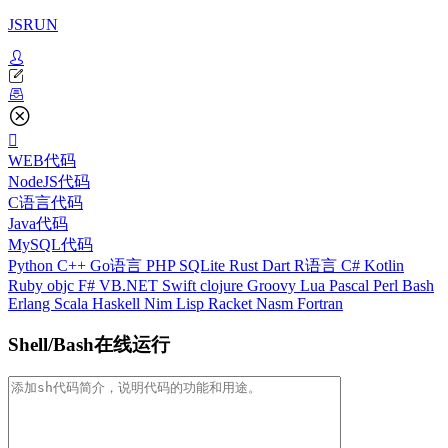
JSRUN
WEB代码
NodeJS代码
C语言代码
Java代码
MySQL代码
Python
C++
Go语言
PHP
SQLite
Rust
Dart
R语言
C#
Kotlin
Ruby
objc
F#
VB.NET
Swift
clojure
Groovy
Lua
Pascal
Perl
Bash
Erlang
Scala
Haskell
Nim
Lisp
Racket
Nasm
Fortran
Shell/Bash在线运行