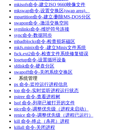
mkisofs命令-建立ISO 9660映像文件
mkswap命令-设置交换区(swap area)。
mpartition命令-建立/删除MS-DOS分区
swapon命令 -激活交换空间
symlinks命令-维护符号连接
sync命令-数据同步
mbadblocks命令-检查损坏磁区
mkfs.minix命令 -建立Minix文件系统
fsck.ext2命令-检查文件系统修复错误
losetup命令-设置循环设备
sfdisk命令-硬盘分区
swapoff命令-关闭系统交换区
系统管理
ps 命令-监控运行进程信息
top 命令-实时监听进程运行状态
pstree 命令-查看进程树
lsof 命令-列举已被打开的文件
nice命令-调整优先级（进程未启动）
renice 命令-调整优先级（进程已运行）
kill 命令-终止（杀死）进程
killall 命令-关闭进程