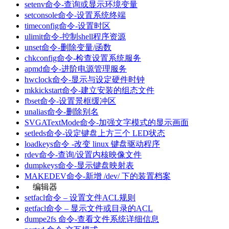
setenv命令-查询或显示环境变量
setconsole命令-设置系统终端
timeconfig命令-设置时区
ulimit命令-控制shell程序资源
unset命令-删除变量/函数
chkconfig命令-检查设置系统服务
apmd命令-进阶电源管理服务
hwclock命令-显示与设定硬件时钟
mkkickstart命令-建立安装的组态文件
fbset命令-设置景框缓冲区
unalias命令-删除别名
SVGATextMode命令-加强文字模式的显示画面
setleds命令-设定键盘上方三个 LED状态
loadkeys命令 -改变 linux 键盘驱动程序
rdev命令-查询/设置内核映像文件
dumpkeys命令-显示键盘映射表
MAKEDEV命令-新增 /dev/ 下的装置档案
编辑器
setfacl命令 – 设置文件ACL规则
getfacl命令 – 显示文件或目录的ACL
dumpe2fs 命令-查看文件系统详细信息