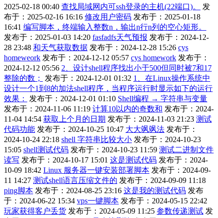
2025-02-18 00:40
查找局域网内可ssh登录的主机(22端口)。
发
布于：2025-02-16 16:16
修改用户密码
发布于：2025-01-18
16:41
编写脚本，终端输入整数n，输出n行n列的空心矩形。
发布于：2025-01-03 14:20
fasfadfs天气预报
发布于：2024-12-
28 23:48
和天气获取数据
发布于：2024-12-28 15:26
cys
homeweork
发布于：2024-12-12 05:57
cys homework
发布于：
2024-12-12 05:56
2、设计shell程序找出小于500但同时被7和17
整除的数；
发布于：2024-12-01 01:32
1、在Linux操作系统中
设计一个1到8的加法shell程序，当程序运行时显示如下的运行
效果：
发布于：2024-12-01 01:10
Shell编程 → 字符串与变量
发布于：2024-11-06 11:19
计算10以内的奇数和
发布于：2024-
11-04 14:54
获取上个月的日期
发布于：2024-11-03 21:23
测试
代码功能
发布于：2024-10-25 10:47
大大飒飒法
发布于：
2024-10-24 22:18
shell 字符串比较大小
发布于：2024-10-23
15:05
shell测试代码
发布于：2024-10-23 11:59
测试二进制文件
读写
发布于：2024-10-17 15:01
这是测试代码
发布于：2024-
10-09 18:42
Linux 服务器一键安装部署脚本
发布于：2024-09-
11 14:27
测试shell语言压缩文件的
发布于：2024-09-09 11:18
ping脚本
发布于：2024-08-25 23:16
这是我的测试代码
发布
于：2024-06-22 15:34
vps一键脚本
发布于：2024-05-15 22:42
玩家获得客户丢货
发布于：2024-05-09 11:25
参数传递测试
发