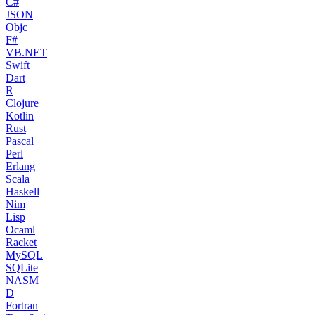
C#
JSON
Objc
F#
VB.NET
Swift
Dart
R
Clojure
Kotlin
Rust
Pascal
Perl
Erlang
Scala
Haskell
Nim
Lisp
Ocaml
Racket
MySQL
SQLite
NASM
D
Fortran