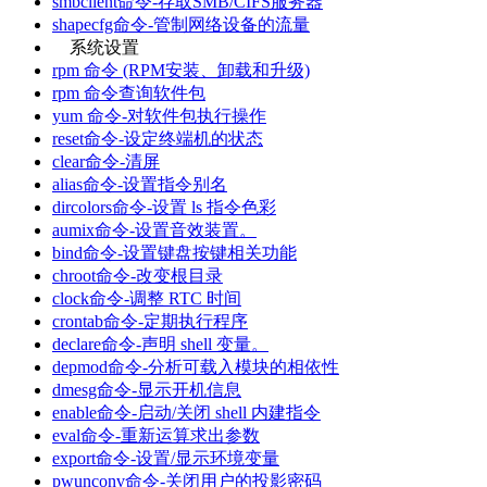
smbclient命令-存取SMB/CIFS服务器
shapecfg命令-管制网络设备的流量
系统设置
rpm 命令 (RPM安装、卸载和升级)
rpm 命令查询软件包
yum 命令-对软件包执行操作
reset命令-设定终端机的状态
clear命令-清屏
alias命令-设置指令别名
dircolors命令-设置 ls 指令色彩
aumix命令-设置音效装置。
bind命令-设置键盘按键相关功能
chroot命令-改变根目录
clock命令-调整 RTC 时间
crontab命令-定期执行程序
declare命令-声明 shell 变量。
depmod命令-分析可载入模块的相依性
dmesg命令-显示开机信息
enable命令-启动/关闭 shell 内建指令
eval命令-重新运算求出参数
export命令-设置/显示环境变量
pwunconv命令-关闭用户的投影密码