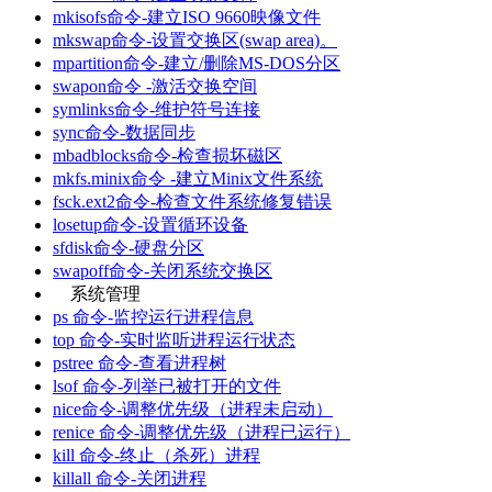
mkisofs命令-建立ISO 9660映像文件
mkswap命令-设置交换区(swap area)。
mpartition命令-建立/删除MS-DOS分区
swapon命令 -激活交换空间
symlinks命令-维护符号连接
sync命令-数据同步
mbadblocks命令-检查损坏磁区
mkfs.minix命令 -建立Minix文件系统
fsck.ext2命令-检查文件系统修复错误
losetup命令-设置循环设备
sfdisk命令-硬盘分区
swapoff命令-关闭系统交换区
系统管理
ps 命令-监控运行进程信息
top 命令-实时监听进程运行状态
pstree 命令-查看进程树
lsof 命令-列举已被打开的文件
nice命令-调整优先级（进程未启动）
renice 命令-调整优先级（进程已运行）
kill 命令-终止（杀死）进程
killall 命令-关闭进程