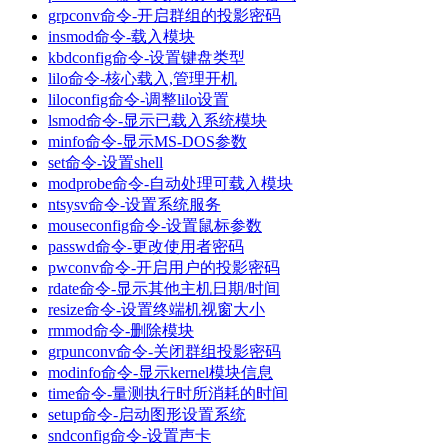
grpconv命令-开启群组的投影密码
insmod命令-载入模块
kbdconfig命令-设置键盘类型
lilo命令-核心载入,管理开机
liloconfig命令-调整lilo设置
lsmod命令-显示已载入系统模块
minfo命令-显示MS-DOS参数
set命令-设置shell
modprobe命令-自动处理可载入模块
ntsysv命令-设置系统服务
mouseconfig命令-设置鼠标参数
passwd命令-更改使用者密码
pwconv命令-开启用户的投影密码
rdate命令-显示其他主机日期/时间
resize命令-设置终端机视窗大小
rmmod命令-删除模块
grpunconv命令-关闭群组投影密码
modinfo命令-显示kernel模块信息
time命令-量测执行时所消耗的时间
setup命令-启动图形设置系统
sndconfig命令-设置声卡