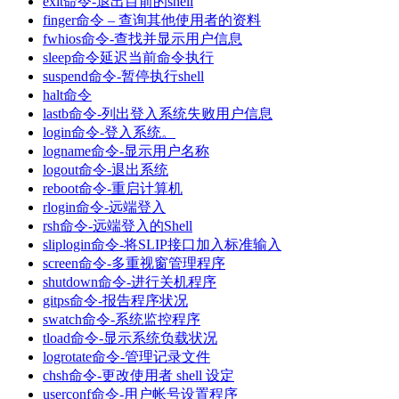
exit命令-退出目前的shell
finger命令 – 查询其他使用者的资料
fwhios命令-查找并显示用户信息
sleep命令延迟当前命令执行
suspend命令-暂停执行shell
halt命令
lastb命令-列出登入系统失败用户信息
login命令-登入系统。
logname命令-显示用户名称
logout命令-退出系统
reboot命令-重启计算机
rlogin命令-远端登入
rsh命令-远端登入的Shell
sliplogin命令-将SLIP接口加入标准输入
screen命令-多重视窗管理程序
shutdown命令-进行关机程序
gitps命令-报告程序状况
swatch命令-系统监控程序
tload命令-显示系统负载状况
logrotate命令-管理记录文件
chsh命令-更改使用者 shell 设定
userconf命令-用户帐号设置程序