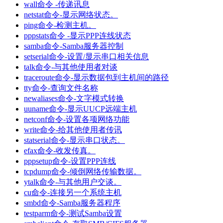
wall命令 -传递讯息
netstat命令-显示网络状态。
ping命令-检测主机。
pppstats命令 -显示PPP连线状态
samba命令-Samba服务器控制
setserial命令-设置/显示串口相关信息
talk命令-与其他使用者对谈
traceroute命令-显示数据包到主机间的路径
tty命令-查询文件名称
newaliases命令-文字模式转换
uuname命令-显示UUCP远端主机
netconf命令-设置各项网络功能
write命令-给其他使用者传讯
statserial命令-显示串口状态。
efax命令-收发传真。
pppsetup命令-设置PPP连线
tcpdump命令-倾倒网络传输数据。
ytalk命令-与其他用户交谈。
cu命令-连接另一个系统主机
smbd命令-Samba服务器程序
testparm命令-测试Samba设置