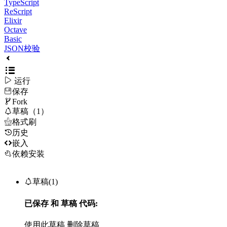
TypeScript
ReScript
Elixir
Octave
Basic
JSON校验

运行
保存

Fork

草稿（1）

格式刷
历史

嵌入
依赖安装

草稿(1)
已保存
和
草稿
代码:
使用此草稿
删除草稿