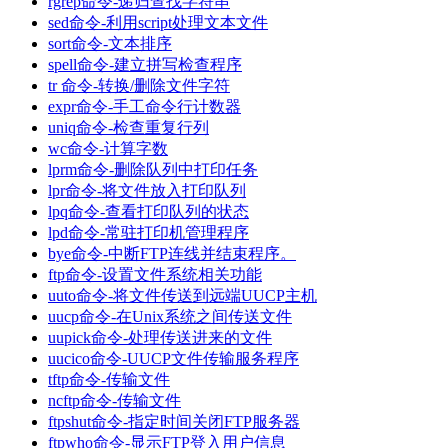
rgrep命令-递归查找字符串
sed命令-利用script处理文本文件
sort命令-文本排序
spell命令-建立拼写检查程序
tr 命令-转换/删除文件字符
expr命令-手工命令行计数器
uniq命令-检查重复行列
wc命令-计算字数
lprm命令-删除队列中打印任务
lpr命令-将文件放入打印队列
lpq命令-查看打印队列的状态
lpd命令-常驻打印机管理程序
bye命令-中断FTP连线并结束程序。
ftp命令-设置文件系统相关功能
uuto命令-将文件传送到远端UUCP主机
uucp命令-在Unix系统之间传送文件
uupick命令-处理传送进来的文件
uucico命令-UUCP文件传输服务程序
tftp命令-传输文件
ncftp命令-传输文件
ftpshut命令-指定时间关闭FTP服务器
ftpwho命令-显示FTP登入用户信息