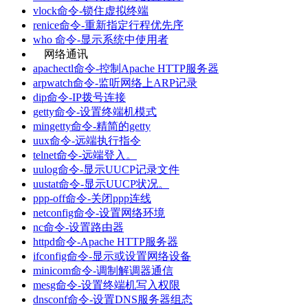
vlock命令-锁住虚拟终端
renice命令-重新指定行程优先序
who 命令-显示系统中使用者
网络通讯
apachectl命令-控制Apache HTTP服务器
arpwatch命令-监听网络上ARP记录
dip命令-IP拨号连接
getty命令-设置终端机模式
mingetty命令-精简的getty
uux命令-远端执行指令
telnet命令-远端登入。
uulog命令-显示UUCP记录文件
uustat命令-显示UUCP状况。
ppp-off命令-关闭ppp连线
netconfig命令-设置网络环境
nc命令-设置路由器
httpd命令-Apache HTTP服务器
ifconfig命令-显示或设置网络设备
minicom命令-调制解调器通信
mesg命令-设置终端机写入权限
dnsconf命令-设置DNS服务器组态