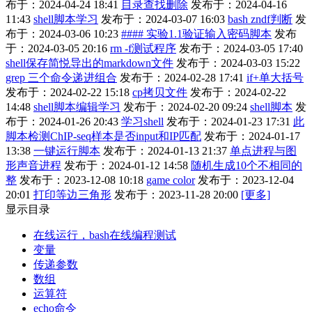
布于：2024-04-24 18:41
目录查找删除
发布于：2024-04-16
11:43
shell脚本学习
发布于：2024-03-07 16:03
bash zndf判断
发
布于：2024-03-06 10:23
#### 实验1.1验证输入密码脚本
发布
于：2024-03-05 20:16
rm -f测试程序
发布于：2024-03-05 17:40
shell保存简悦导出的markdown文件
发布于：2024-03-03 15:22
grep 三个命令递进组合
发布于：2024-02-28 17:41
if+单大括号
发布于：2024-02-22 15:18
cp拷贝文件
发布于：2024-02-22
14:48
shell脚本编辑学习
发布于：2024-02-20 09:24
shell脚本
发
布于：2024-01-26 20:43
学习shell
发布于：2024-01-23 17:31
此
脚本检测ChIP-seq样本是否input和IP匹配
发布于：2024-01-17
13:38
一键运行脚本
发布于：2024-01-13 21:37
单点进程与图
形声音进程
发布于：2024-01-12 14:58
随机生成10个不相同的
整
发布于：2023-12-08 10:18
game color
发布于：2023-12-04
20:01
打印等边三角形
发布于：2023-11-28 20:00
[更多]
显示目录
在线运行，bash在线编程测试
变量
传递参数
数组
运算符
echo命令