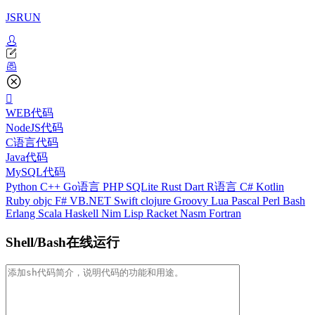
JSRUN
WEB代码
NodeJS代码
C语言代码
Java代码
MySQL代码
Python
C++
Go语言
PHP
SQLite
Rust
Dart
R语言
C#
Kotlin
Ruby
objc
F#
VB.NET
Swift
clojure
Groovy
Lua
Pascal
Perl
Bash
Erlang
Scala
Haskell
Nim
Lisp
Racket
Nasm
Fortran
Shell/Bash在线运行