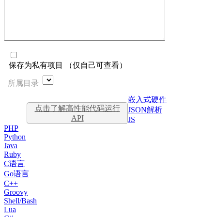
保存为私有项目 （仅自己可查看）
所属目录
嵌入式硬件
点击了解高性能代码运行
JSON解析
API
JS
PHP
Python
Java
Ruby
C语言
Go语言
C++
Groovy
Shell/Bash
Lua