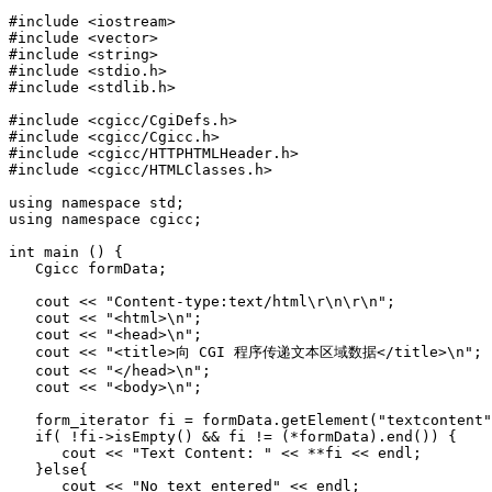
#include <iostream>

#include <vector> 

#include <string> 

#include <stdio.h> 

#include <stdlib.h> 

#include <cgicc/CgiDefs.h> 

#include <cgicc/Cgicc.h> 

#include <cgicc/HTTPHTMLHeader.h> 

#include <cgicc/HTMLClasses.h> 

using namespace std;

using namespace cgicc;

int main () {

   Cgicc formData;

   cout << "Content-type:text/html\r\n\r\n";

   cout << "<html>\n";

   cout << "<head>\n";

   cout << "<title>向 CGI 程序传递文本区域数据</title>\n";

   cout << "</head>\n";

   cout << "<body>\n";

   form_iterator fi = formData.getElement("textcontent"
   if( !fi->isEmpty() && fi != (*formData).end()) {  

      cout << "Text Content: " << **fi << endl;  

   }else{

      cout << "No text entered" << endl;  
