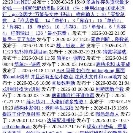
22:20
list NEU
发布于：2026-03-25 15:49
多店库存买货求最少
价钱 ——指写代码信奥队 P5018 （注：使用clang-10版本运
行，gcc会因为“万能头文件”报错） 样例输入： 10「买货总
数」 4「商店数量」 14「单价1」 3「库存1」 16「单价2」
2「库存2」 18「单价3」 10「库存3」 13「单价4」 6「库存
4」 样例输出： 136「最小花费」
发布于：2026-03-22 21:05
最后一天了加油
发布于：2026-03-22 14:35
素数判断，质数题
发布于：2026-03-20 19:47
栈，链表，树
发布于：2026-03-21
11:23
拓扑排序题目tm
发布于：2026-03-19 21:38
猜数字游戏
发布于：2026-03-19 11:59
简单c++课程2
发布于：2026-03-19
08:44
简单c++课程
发布于：2026-03-19 02:03
表格求和 未完成
发布于：2026-03-18 11:53
A/B 问题 如何在 int longlong 里面
求double类型 并且还有五位小数点 注意头文件和 cout地方
发
布于：2026-03-16 18:06
真质数判断
发布于：2026-03-08 21:04
x进制转换为y进制
发布于：2026-03-06 20:32
判断因数个数
发
布于：2026-02-03 17:09
病毒哦谁打开谁倒霉
发布于：2026-
01-21 22:11
练习练习，大佬们请多指教！
发布于：2026-01-15
16:23
结构体案例1：老师学生成绩
发布于：2026-01-15 13:06
提取干化学反射率
发布于：2026-01-13 15:45
哦急急急人
发布
于：2026-01-12 18:35
边缘配准拼接
发布于：2026-01-07 10:17
cell deduplicate
发布于：2025-12-31 16:16
现有n种砝码，重量
互不相等，分别为 m1,m2,m3…mn ； 每种砝码对应的数量为