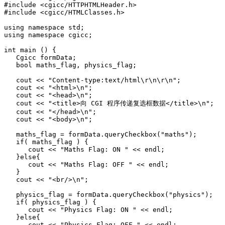
#include <cgicc/HTTPHTMLHeader.h> 

#include <cgicc/HTMLClasses.h> 

using namespace std;

using namespace cgicc;

int main () {

   Cgicc formData;

   bool maths_flag, physics_flag;

   cout << "Content-type:text/html\r\n\r\n";

   cout << "<html>\n";

   cout << "<head>\n";

   cout << "<title>向 CGI 程序传递复选框数据</title>\n";

   cout << "</head>\n";

   cout << "<body>\n";

   maths_flag = formData.queryCheckbox("maths");

   if( maths_flag ) {  

      cout << "Maths Flag: ON " << endl;  

   }else{

      cout << "Maths Flag: OFF " << endl;  

   }

   cout << "<br/>\n";

   physics_flag = formData.queryCheckbox("physics");

   if( physics_flag ) {  

      cout << "Physics Flag: ON " << endl;  

   }else{

      cout << "Physics Flag: OFF " << endl;  
