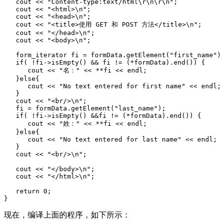
   cout << "Content-type:text/html\r\n\r\n";

   cout << "<html>\n";

   cout << "<head>\n";

   cout << "<title>使用 GET 和 POST 方法</title>\n";

   cout << "</head>\n";

   cout << "<body>\n";

   form_iterator fi = formData.getElement("first_name")
   if( !fi->isEmpty() && fi != (*formData).end()) {  

      cout << "名：" << **fi << endl;  

   }else{

      cout << "No text entered for first name" << endl;
   }

   cout << "<br/>\n";

   fi = formData.getElement("last_name");  

   if( !fi->isEmpty() &&fi != (*formData).end()) {  

      cout << "姓：" << **fi << endl;  

   }else{

      cout << "No text entered for last name" << endl; 
   }

   cout << "<br/>\n";

   cout << "</body>\n";

   cout << "</html>\n";

   return 0;

现在，编译上面的程序，如下所示：