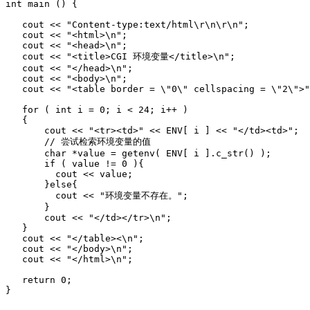
int main () {

   cout << "Content-type:text/html\r\n\r\n";

   cout << "<html>\n";

   cout << "<head>\n";

   cout << "<title>CGI 环境变量</title>\n";

   cout << "</head>\n";

   cout << "<body>\n";

   cout << "<table border = \"0\" cellspacing = \"2\">"
   for ( int i = 0; i < 24; i++ )

   {

       cout << "<tr><td>" << ENV[ i ] << "</td><td>";

       // 尝试检索环境变量的值

       char *value = getenv( ENV[ i ].c_str() );  

       if ( value != 0 ){

         cout << value;                                
       }else{

         cout << "环境变量不存在。";

       }

       cout << "</td></tr>\n";

   }

   cout << "</table><\n";

   cout << "</body>\n";

   cout << "</html>\n";

   return 0;
