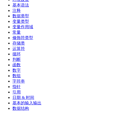
基本语法
注释
数据类型
变量类型
变量作用域
常量
修饰符类型
存储类
运算符
循环
判断
函数
数字
数组
字符串
指针
引用
日期 & 时间
基本的输入输出
数据结构