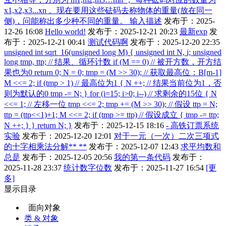
x1,x2,x3...xn 。现在要用这些砝码去称物体的重量(放在同一
侧)，问能称出多少种不同的重量。 输入描述
发布于：2025-
12-26 16:08
Hello world!
发布于：2025-12-21 20:23
最新exp
发
布于：2025-12-21 00:41
测试代码啊
发布于：2025-12-20 22:35
unsigned int sqrt_16(unsigned long M) { unsigned int N, i; unsigned
long tmp, ttp; // 结果、循环计数 if (M == 0) // 被开方数，开方结
果也为0 return 0; N = 0; tmp = (M >> 30); // 获取最高位：B[m-1]
M <<= 2; if (tmp > 1) // 最高位为1 { N ++; // 结果当前位为1，否
则为默认的0 tmp -= N; } for (i=15; i>0; i--) // 求剩余的15位 { N
<<= 1; // 左移一位 tmp <<= 2; tmp += (M >> 30); // 假设 ttp = N;
ttp = (ttp<<1)+1; M <<= 2; if (tmp >= ttp) // 假设成立 { tmp -= ttp;
N ++; } } return N; }
发布于：2025-12-15 18:16
- 高铁订票系统
实验
发布于：2025-12-20 12:01
对于一元（一次）二次三项式
的十字相乘法分解** **
发布于：2025-12-07 12:43
求平均数和
总是
发布于：2025-12-05 20:56
我的第一条代码
发布于：
2025-11-28 23:37
统计数字位数
发布于：2025-11-27 16:54
[更
多]
显示目录
面向对象
类 & 对象