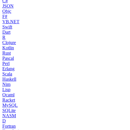
C#
JSON
Objc
F#
VB.NET
Swift
Dart
R
Clojure
Kotlin
Rust
Pascal
Perl
Erlang
Scala
Haskell
Nim
Lisp
Ocaml
Racket
MySQL
SQLite
NASM
D
Fortran