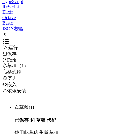
TypeScript
ReScript
Elixir
Octave
Basic
JSON校验

运行
保存

Fork

草稿（1）

格式刷
历史

嵌入
依赖安装

草稿(1)
已保存
和
草稿
代码:
使用此草稿
删除草稿