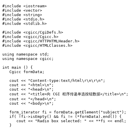
#include <iostream>

#include <vector> 

#include <string> 

#include <stdio.h> 

#include <stdlib.h> 

#include <cgicc/CgiDefs.h> 

#include <cgicc/Cgicc.h> 

#include <cgicc/HTTPHTMLHeader.h> 

#include <cgicc/HTMLClasses.h> 

using namespace std;

using namespace cgicc;

int main () {

   Cgicc formData;

   cout << "Content-type:text/html\r\n\r\n";

   cout << "<html>\n";

   cout << "<head>\n";

   cout << "<title>向 CGI 程序传递单选按钮数据</title>\n";

   cout << "</head>\n";

   cout << "<body>\n";

   form_iterator fi = formData.getElement("subject");  

   if( !fi->isEmpty() && fi != (*formData).end()) {  

      cout << "Radio box selected: " << **fi << endl;  

   }
