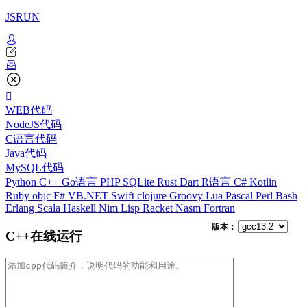
JSRUN
WEB代码
NodeJS代码
C语言代码
Java代码
MySQL代码
Python
C++
Go语言
PHP
SQLite
Rust
Dart
R语言
C#
Kotlin
Ruby
objc
F#
VB.NET
Swift
clojure
Groovy
Lua
Pascal
Perl
Bash
Erlang
Scala
Haskell
Nim
Lisp
Racket
Nasm
Fortran
版本：
C++在线运行