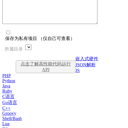
保存为私有项目 （仅自己可查看）
所属目录
嵌入式硬件
点击了解高性能代码运行
JSON解析
API
JS
PHP
Python
Java
Ruby
C语言
Go语言
C++
Groovy
Shell/Bash
Lua