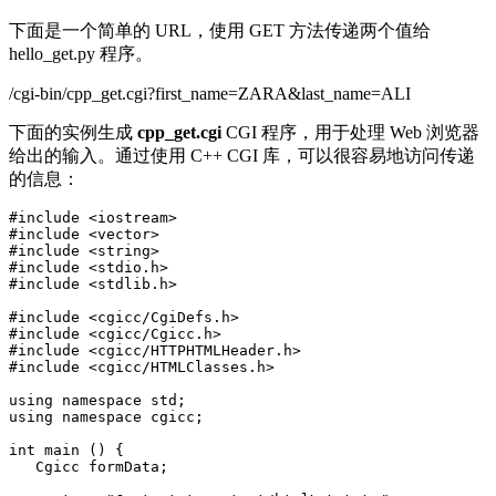
下面是一个简单的 URL，使用 GET 方法传递两个值给
hello_get.py 程序。
/cgi-bin/cpp_get.cgi?first_name=ZARA&last_name=ALI
下面的实例生成
cpp_get.cgi
CGI 程序，用于处理 Web 浏览器
给出的输入。通过使用 C++ CGI 库，可以很容易地访问传递
的信息：
#include <iostream>

#include <vector> 

#include <string> 

#include <stdio.h> 

#include <stdlib.h> 

#include <cgicc/CgiDefs.h> 

#include <cgicc/Cgicc.h> 

#include <cgicc/HTTPHTMLHeader.h> 

#include <cgicc/HTMLClasses.h> 

using namespace std;

using namespace cgicc;

int main () {

   Cgicc formData;
