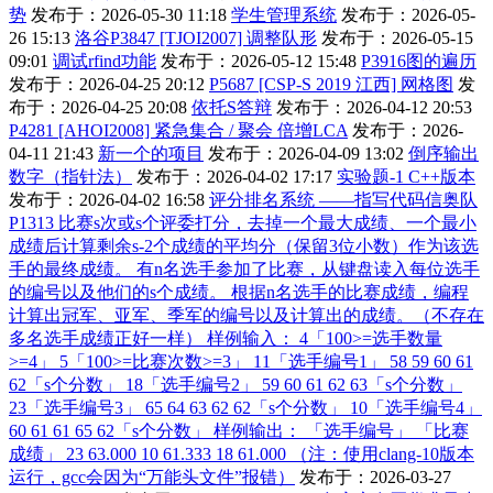
势
发布于：2026-05-30 11:18
学生管理系统
发布于：2026-05-
26 15:13
洛谷P3847 [TJOI2007] 调整队形
发布于：2026-05-15
09:01
调试rfind功能
发布于：2026-05-12 15:48
P3916图的遍历
发布于：2026-04-25 20:12
P5687 [CSP-S 2019 江西] 网格图
发
布于：2026-04-25 20:08
依托S答辩
发布于：2026-04-12 20:53
P4281 [AHOI2008] 紧急集合 / 聚会 倍增LCA
发布于：2026-
04-11 21:43
新一个的项目
发布于：2026-04-09 13:02
倒序输出
数字（指针法）
发布于：2026-04-02 17:17
实验题-1 C++版本
发布于：2026-04-02 16:58
评分排名系统 ——指写代码信奥队
P1313 比赛s次或s个评委打分，去掉一个最大成绩、一个最小
成绩后计算剩余s-2个成绩的平均分（保留3位小数）作为该选
手的最终成绩。 有n名选手参加了比赛，从键盘读入每位选手
的编号以及他们的s个成绩。 根据n名选手的比赛成绩，编程
计算出冠军、亚军、季军的编号以及计算出的成绩。（不存在
多名选手成绩正好一样） 样例输入： 4「100>=选手数量
>=4」 5「100>=比赛次数>=3」 11「选手编号1」 58 59 60 61
62「s个分数」 18「选手编号2」 59 60 61 62 63「s个分数」
23「选手编号3」 65 64 63 62 62「s个分数」 10「选手编号4」
60 61 61 65 62「s个分数」 样例输出： 「选手编号」 「比赛
成绩」 23 63.000 10 61.333 18 61.000 （注：使用clang-10版本
运行，gcc会因为“万能头文件”报错）
发布于：2026-03-27