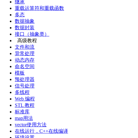
继承
重载运算符和重载函数
多态
数据抽象
数据封装
接口（抽象类）
高级教程
文件和流
异常处理
动态内存
命名空间
模板
预处理器
信号处理
多线程
Web 编程
STL 教程
标准库
map用法
vector使用方法
在线运行，C++在线编译
环境设置