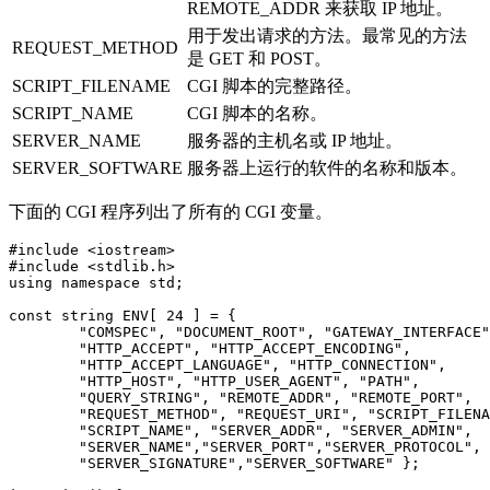
REMOTE_ADDR 来获取 IP 地址。
用于发出请求的方法。最常见的方法
REQUEST_METHOD
是 GET 和 POST。
SCRIPT_FILENAME
CGI 脚本的完整路径。
SCRIPT_NAME
CGI 脚本的名称。
SERVER_NAME
服务器的主机名或 IP 地址。
SERVER_SOFTWARE
服务器上运行的软件的名称和版本。
下面的 CGI 程序列出了所有的 CGI 变量。
#include <iostream>

#include <stdlib.h>

using namespace std;

const string ENV[ 24 ] = {                 

        "COMSPEC", "DOCUMENT_ROOT", "GATEWAY_INTERFACE"
        "HTTP_ACCEPT", "HTTP_ACCEPT_ENCODING",         
        "HTTP_ACCEPT_LANGUAGE", "HTTP_CONNECTION",     
        "HTTP_HOST", "HTTP_USER_AGENT", "PATH",        
        "QUERY_STRING", "REMOTE_ADDR", "REMOTE_PORT",  
        "REQUEST_METHOD", "REQUEST_URI", "SCRIPT_FILENA
        "SCRIPT_NAME", "SERVER_ADDR", "SERVER_ADMIN",  
        "SERVER_NAME","SERVER_PORT","SERVER_PROTOCOL", 
        "SERVER_SIGNATURE","SERVER_SOFTWARE" };   
